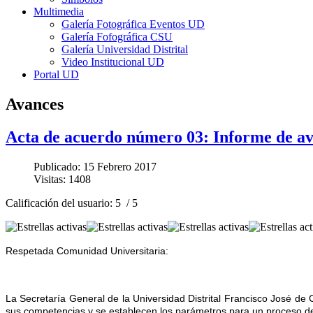
Multimedia
Galería Fotográfica Eventos UD
Galería Fofográfica CSU
Galería Universidad Distrital
Video Institucional UD
Portal UD
Avances
Acta de acuerdo número 03: Informe de a
Publicado: 15 Febrero 2017
Visitas: 1408
Calificación del usuario:
5
/
5
Respetada Comunidad Universitaria:
La Secretaría General de la Universidad Distrital Francisco José de
sus competencias y se establecen los parámetros para un proceso de