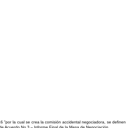
 "por la cual se crea la comisión accidental negociadora, se definen
de Acuerdo No 3 – Informe Final de la Mesa de Negociación.